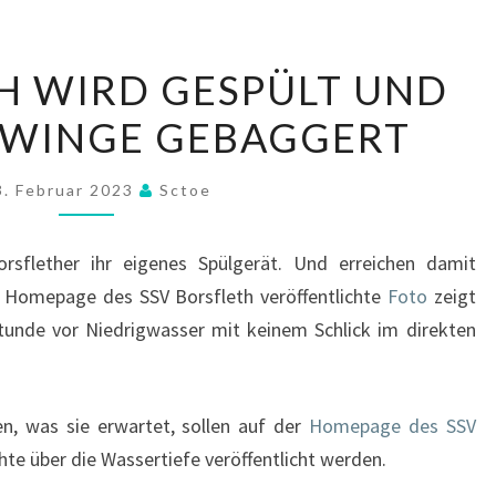
IN
H WIRD GESPÜLT UND
BORSFLETH
HWINGE GEBAGGERT
WIRD
GESPÜLT
UND
3. Februar 2023
Sctoe
IN
DER
rsflether ihr eigenes Spülgerät. Und erreichen damit
SCHWINGE
r Homepage des SSV Borsfleth veröffentlichte
Foto
zeigt
GEBAGGERT
tunde vor Niedrigwasser mit keinem Schlick im direkten
n, was sie erwartet, sollen auf der
Homepage des SSV
hte über die Wassertiefe veröffentlicht werden.