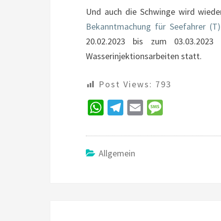
Und auch die Schwinge wird wieder
Bekanntmachung für Seefahrer (T)
20.02.2023 bis zum 03.03.202
Wasserinjektionsarbeiten statt.
Post Views:
793
W
Te
E
M
h
le
m
es
at
gr
ai
sa
sA
a
l
ge
Allgemein
p
m
p
Beitragsnavigation