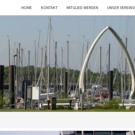
HOME
KONTAKT
MITGLIED WERDEN
UNSER VEREIN
SCTO
Segelclub
Tümmler-
Oevelgönne
Von 1923
E.V.