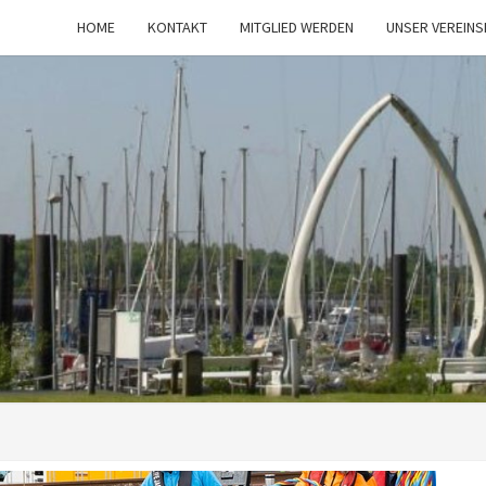
HOME
KONTAKT
MITGLIED WERDEN
UNSER VEREIN
SCTO
Segelclub
Tümmler-
Oevelgönne
Von 1923
E.V.