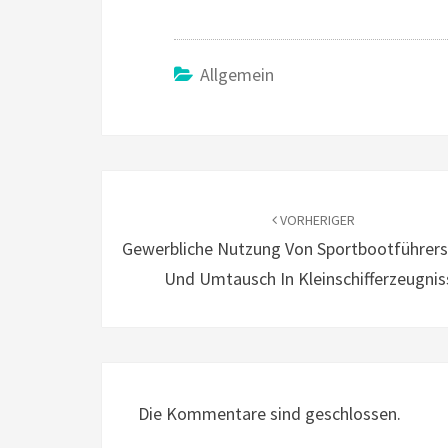
h
le
m
es
at
gr
ai
sa
sA
a
l
ge
Allgemein
p
m
p
Beitragsnavigation
VORHERIGER
Gewerbliche Nutzung Von Sportbootführer
Und Umtausch In Kleinschifferzeugnis
Die Kommentare sind geschlossen.