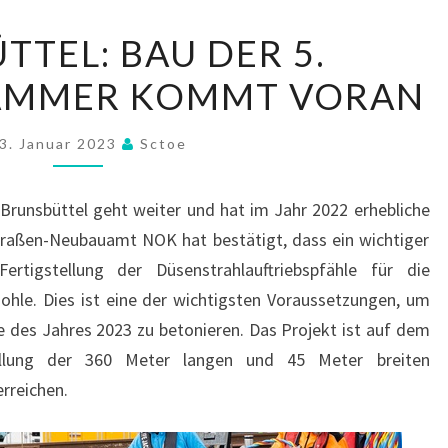
BRUNSBÜTTEL:
TTEL: BAU DER 5.
BAU
AMMER KOMMT VORAN
DER
5.
SCHLEUSENKAMMER
3. Januar 2023
Sctoe
KOMMT
VORAN
Brunsbüttel geht weiter und hat im Jahr 2022 erhebliche
traßen-Neubauamt NOK hat bestätigt, dass ein wichtiger
ertigstellung der Düsenstrahlauftriebspfähle für die
hle. Dies ist eine der wichtigsten Voraussetzungen, um
 des Jahres 2023 zu betonieren. Das Projekt ist auf dem
ellung der 360 Meter langen und 45 Meter breiten
rreichen.