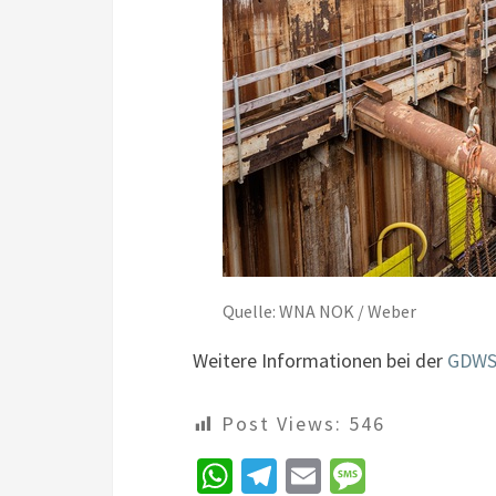
Quelle: WNA NOK / Weber
Weitere Informationen bei der
GDW
Post Views:
546
W
Te
E
M