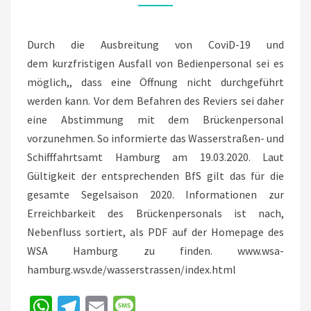
NUR
EINGESCHRÄNKT
Durch die Ausbreitung von CoviD-19 und
dem kurzfristigen Ausfall von Bedienpersonal sei es
möglich,, dass eine Öffnung nicht durchgeführt
werden kann. Vor dem Befahren des Reviers sei daher
eine Abstimmung mit dem Brückenpersonal
vorzunehmen. So informierte das Wasserstraßen- und
Schifffahrtsamt Hamburg am 19.03.2020. Laut
Gültigkeit der entsprechenden BfS gilt das für die
gesamte Segelsaison 2020. Informationen zur
Erreichbarkeit des Brückenpersonals ist nach,
Nebenfluss sortiert, als PDF auf der Homepage des
WSA Hamburg zu finden. www.wsa-
hamburg.wsv.de/wasserstrassen/index.html
W
Te
E
M