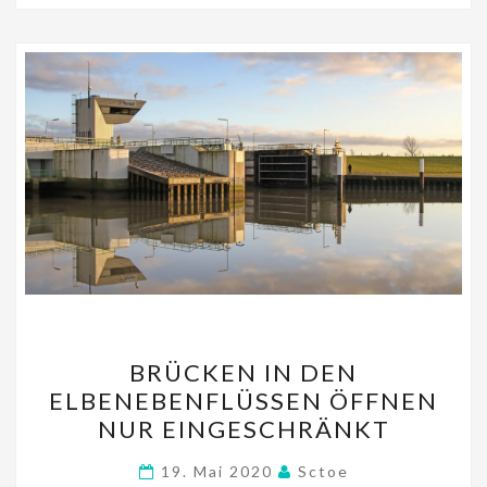
sA
a
l
ge
p
m
p
BRÜCKEN
BRÜCKEN IN DEN
IN
ELBENEBENFLÜSSEN ÖFFNEN
DEN
NUR EINGESCHRÄNKT
ELBENEBENFLÜSSEN
ÖFFNEN
19. Mai 2020
Sctoe