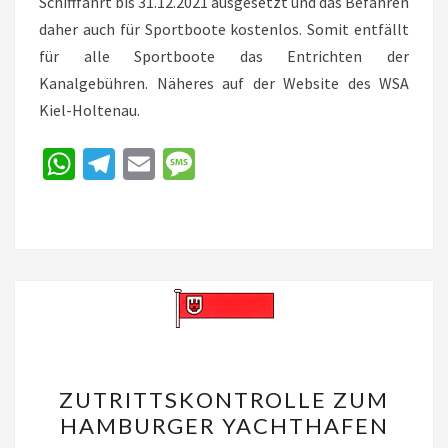
Schifffahrt bis 31.12.2021 ausgesetzt und das Befahren
daher auch für Sportboote kostenlos. Somit entfällt
für alle Sportboote das Entrichten der
Kanalgebühren. Näheres auf der Website des WSA
Kiel-Holtenau.
W
Te
E
M
h
le
m
es
at
gr
ai
sa
sA
a
l
ge
p
m
p
ZUTRITTSKONTROLLE
ZUTRITTSKONTROLLE ZUM
ZUM
HAMBURGER YACHTHAFEN
HAMBURGER