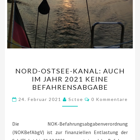
NORD-
NORD-OSTSEE-KANAL: AUCH
OSTSEE-
IM JAHR 2021 KEINE
KANAL:
BEFAHRENSABGABE
AUCH
IM
Kommentare
24. Februar 2021
Sctoe
0 Kommentare
JAHR
2021
KEINE
Die NOK-Befahrungsabgabenverordnung
BEFAHRENSABGABE
(NOKBefAbgV) ist zur finanziellen Entlastung der