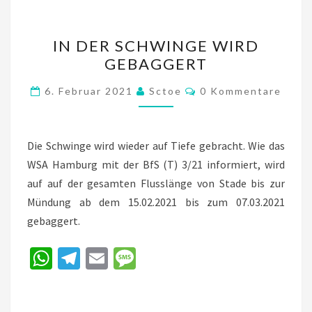
IN
IN DER SCHWINGE WIRD
DER
GEBAGGERT
SCHWINGE
WIRD
Kommentare
6. Februar 2021
Sctoe
0 Kommentare
GEBAGGERT
Die Schwinge wird wieder auf Tiefe gebracht. Wie das
WSA Hamburg mit der BfS (T) 3/21 informiert, wird
auf auf der gesamten Flusslänge von Stade bis zur
Mündung ab dem 15.02.2021 bis zum 07.03.2021
gebaggert.
W
Te
E
M
h
le
m
es
at
gr
ai
sa