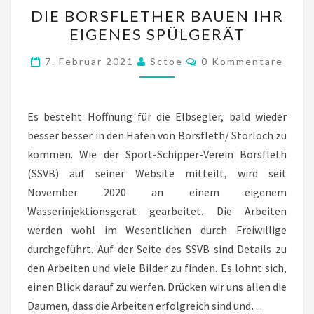
DIE
DIE BORSFLETHER BAUEN IHR
BORSFLETHER
EIGENES SPÜLGERÄT
BAUEN
IHR
Kommentare
7. Februar 2021
Sctoe
0 Kommentare
EIGENES
SPÜLGERÄT
Es besteht Hoffnung für die Elbsegler, bald wieder
besser besser in den Hafen von Borsfleth/ Störloch zu
kommen. Wie der Sport-Schipper-Verein Borsfleth
(SSVB) auf seiner Website mitteilt, wird seit
November 2020 an einem eigenem
Wasserinjektionsgerät gearbeitet. Die Arbeiten
werden wohl im Wesentlichen durch Freiwillige
durchgeführt. Auf der Seite des SSVB sind Details zu
den Arbeiten und viele Bilder zu finden. Es lohnt sich,
einen Blick darauf zu werfen. Drücken wir uns allen die
Daumen, dass die Arbeiten erfolgreich sind und…