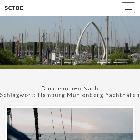
SCTOE
Togg
navig
SCTOE
Segelclub
Tümmler-
Oevelgönne
Von 1923
E.V.
Durchsuchen Nach
Schlagwort:
Hamburg Mühlenberg Yachthafen